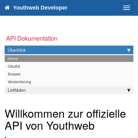
Youthweb Developer
Toggl
navig
API Dokumentation
Überblick
Home
OAuth2
Scopes
Versionierung
Leitfäden
Willkommen zur offizielle
API von Youthweb